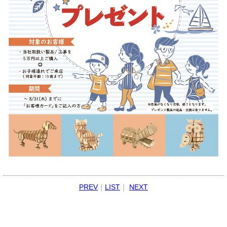
PREV
｜
LIST
｜
NEXT