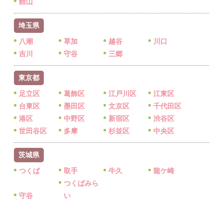
館山
埼玉県
八潮
草加
越谷
川口
吉川
守谷
三郷
東京都
足立区
葛飾区
江戸川区
江東区
台東区
墨田区
文京区
千代田区
港区
中野区
新宿区
渋谷区
世田谷区
多摩
杉並区
中央区
茨城県
つくば
取手
牛久
龍ケ崎
つくばみら
守谷
い