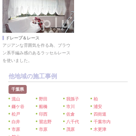
ドレープ＆レース
アジアンな雰囲気を作る為、ブラウ
ン系手編み感のあるラッセルレース
を使いました。
他地域の施工事例
千葉県
流山
野田
我孫子
柏
鎌ケ谷
船橋
市川
浦安
松戸
印西
佐倉
四街道
白井
習志野
八千代
千葉市内
市原
市原
茂原
木更津