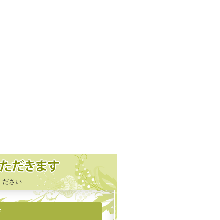
ください
店