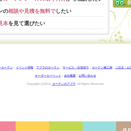
0
ンの
相談や見積を無料で
したい
見本
を見て選びたい
ーカーテン
｜
イベント情報
｜
アプラのカーテン
｜
サービス・出張採寸
｜
カーテン施工例
｜
ご注文・お
オーダーカーペット
｜
会社概要
｜
お問い合わせ
Copyright (C)2011
カーテンのアプラ
. All Rights Reserved.