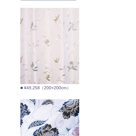
■ ¥49,258（200×200cm）