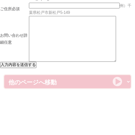
例）千
ご住所
必須
葉県松戸市新松戸5-149
お問い合わせ詳
細
任意