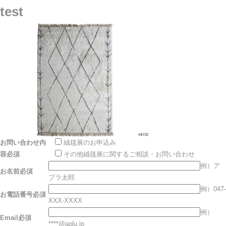
test
お問い合わせ内
絨毯展のお申込み
容
必須
その他絨毯展に関するご相談・お問い合わせ
例）ア
お名前
必須
プラ太郎
例）047-
お電話番号
必須
XXX-XXXX
例）
Email
必須
****@aplu.jp