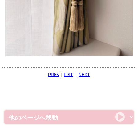
PREV
｜
LIST
｜
NEXT