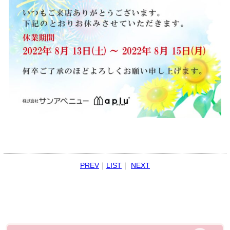
PREV
｜
LIST
｜
NEXT