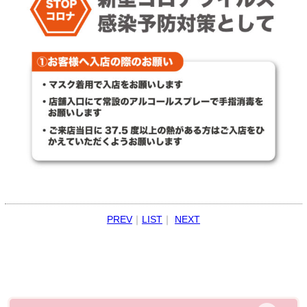
PREV
｜
LIST
｜
NEXT