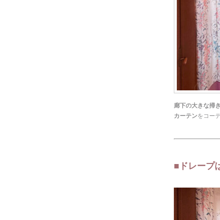
廊下の大きな掃
カーテン
をコー
◆
◆
■ドレープ
◆