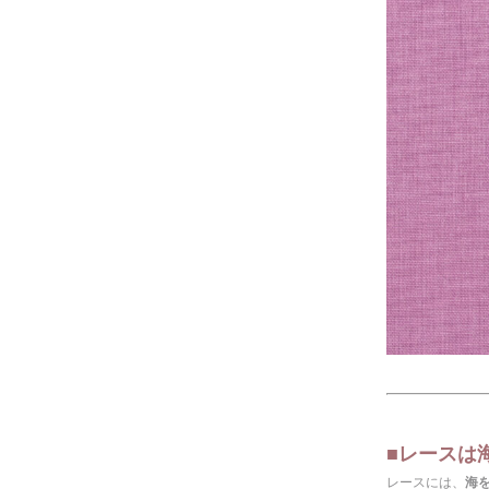
◆
◆
■レースは
レースには、
海