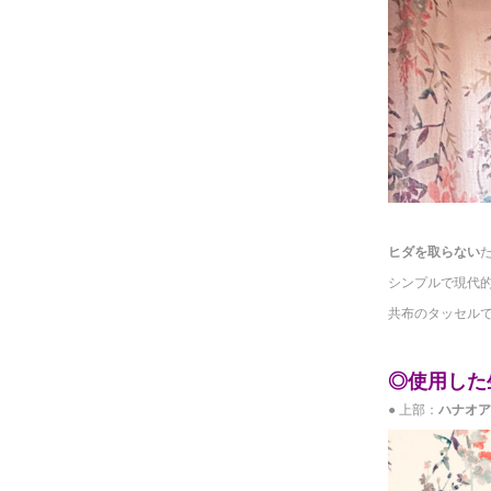
◆
ヒダを取らない
シンプルで現代
共布のタッセル
◆
◎使用した
● 上部：
ハナオアシ