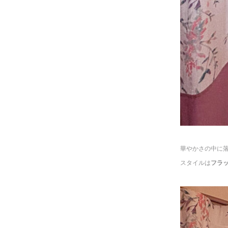
◆
華やかさの中に
スタイルは
フラ
◆