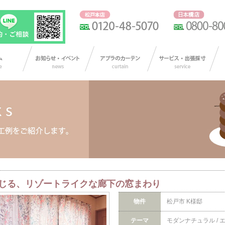
じる、リゾートライクな廊下の窓まわり
物件
松戸市 K様邸
テーマ
モダンナチュラル / 