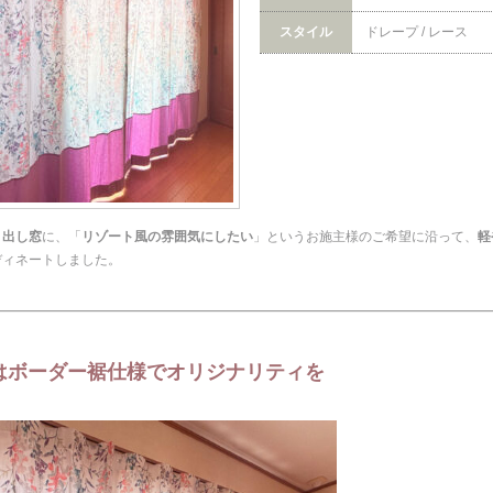
スタイル
ドレープ / レース
き出し窓
に、「
リゾート風の雰囲気にしたい
」というお施主様のご希望に沿って、
軽
ディネートしました。
はボーダー裾仕様でオリジナリティを