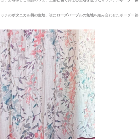
ンは、お客様とご相談のうえ、
上部と裾で異なる生地を使った
オリジナル
ボーダー裾
タッチの
ボタニカル柄の生地
、裾に
ローズパープルの無地
を組み合わせたボーダー裾