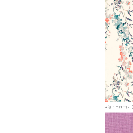
● 裾：
コローレ〈P