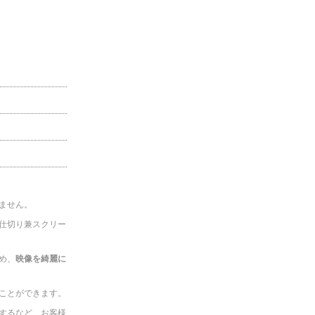
ません。
仕切り兼スクリー
め、
映像を綺麗に
ことができます。
するなど、お客様