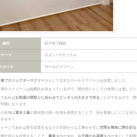
物件
松戸市 T様邸
テーマ
モダン / ナチュラル
スタイル
ロールスクリーン
り兼プロジェクタースクリーン
として大きなロールスクリーンを設置しました。
専用のスクリーンは縦横比が決まっているので、間仕切りとしての使用には適してい
ンであれば
お部屋の間取りに合わせてピッタリの大きさで作る
ことができるので、間
が可能になります。
ンの生地は
遮光１級
の遮光性の高い生地を採用することで、光を透過しにくくなるた
できます！
クリーンであれば壁を設置するなどの大掛かりな工事をせずに
空間を簡単に間仕切る
に間仕切りを設置することで、
書斎スペース
や、
お子様のお昼寝スペース
として利用