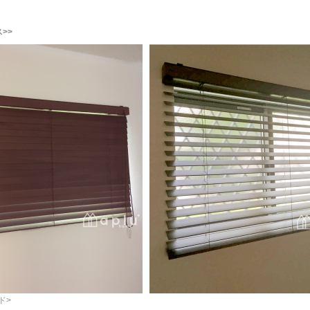
>>
ド>