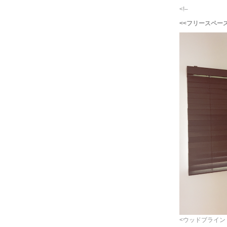
<!–
<<フリースペース
<ウッドブライン