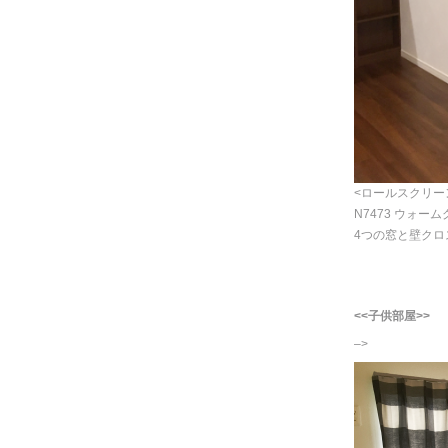
<ロールスクリー
N7473 ウォー
4つの窓と壁ク
<<子供部屋>>
–>