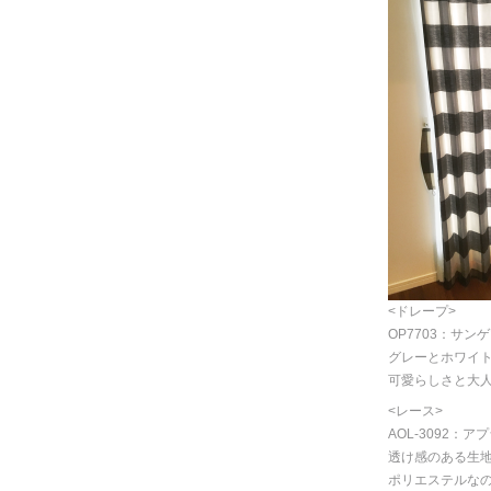
<ドレープ>
OP7703：サン
グレーとホワイ
可愛らしさと大
<レース>
AOL-3092：
透け感のある生
ポリエステルな