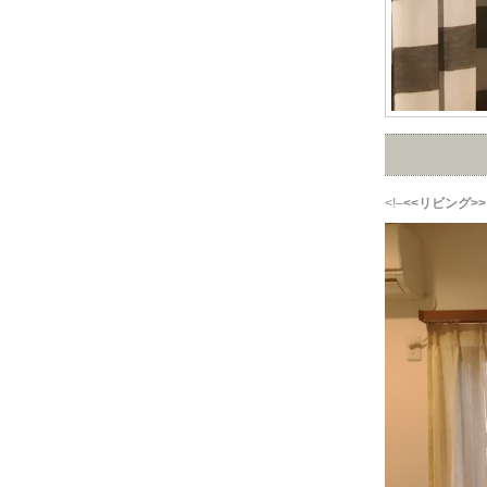
<!–
<<リビング>>