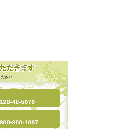
ください
店
120-48-5070
店
800-800-1007