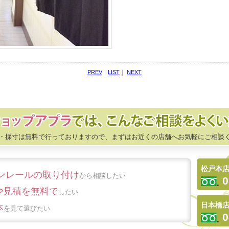
PREV
｜
LIST
｜
NEXT
・採寸は無料で行っておりますので、まずはお近くの店舗へお気軽にご相談
松戸本
ンレールの取り付け
から相談したい
0
や見積を無料で
したい
日本橋
本
を見て選びたい
0