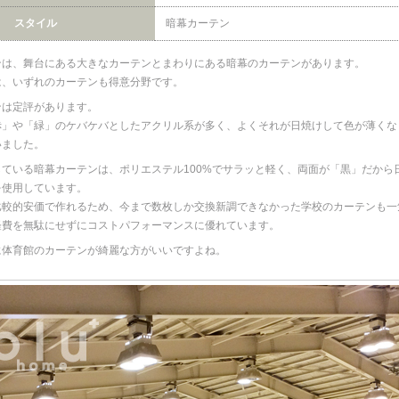
スタイル
暗幕カーテン
ンは、舞台にある大きなカーテンとまわりにある暗幕のカーテンがあります。
は、いずれのカーテンも得意分野です。
ンは定評があります。
赤」や「緑」のケバケバとしたアクリル系が多く、よくそれが日焼けして色が薄くな
いました。
ている暗幕カーテンは、ポリエステル100%でサラッと軽く、両面が「黒」だから
を使用しています。
比較的安価で作れるため、今まで数枚しか交換新調できなかった学校のカーテンも一
経費を無駄にせずにコストパフォーマンスに優れています。
に体育館のカーテンが綺麗な方がいいですよね。