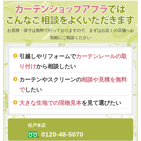
お見積・採寸は無料で行っておりますので、まずはお近くの店舗へお
気軽にご相談ください
引越しやリフォームで
カーテンレールの取
り付け
から相談したい
カーテンやスクリーンの
相談や見積を無料
で
したい
大きな生地での現物見本
を見て選びたい
松戸本店
0120-48-5070