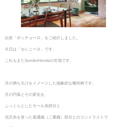
以前「ボッチョーロ」をご紹介しました。
今日は「セレニータ」です。
これもまたSumikoHondaの生地です。
月の満ち欠けをイメージした抽象的な幾何柄です。
月の円弧とその変化を、
ふっくらとしたモール糸部分と
光沢糸を使った風通織（二重織）部分とのコントラストで