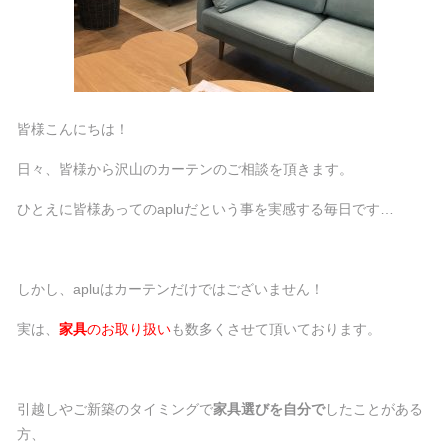
皆様こんにちは！
日々、皆様から沢山のカーテンのご相談を頂きます。
ひとえに皆様あってのapluだという事を実感する毎日です…
しかし、apluはカーテンだけではございません！
実は、
家具
のお取り扱い
も数多くさせて頂いております。
引越しやご新築のタイミングで
家具選びを自分で
したことがある
方、