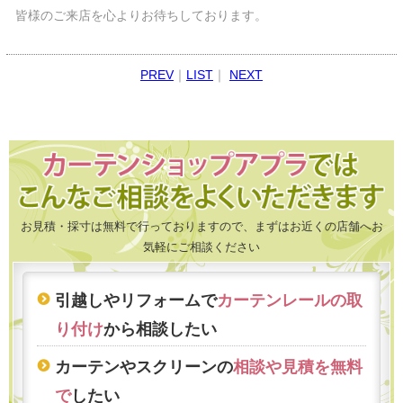
皆様のご来店を心よりお待ちしております。
PREV
｜
LIST
｜
NEXT
お見積・採寸は無料で行っておりますので、まずはお近くの店舗へお
気軽にご相談ください
引越しやリフォームで
カーテンレールの取
り付け
から相談したい
カーテンやスクリーンの
相談や見積を無料
で
したい