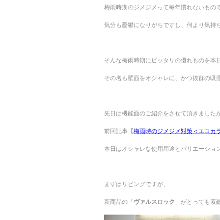
梅雨時期のジメジメって毎年慣れないもの
気分も憂鬱になりがちですし、何より気持
そんな梅雨時期にピッタリの優れものを本
その名も壁面をオシャレに、かつ抜群の吸
先日は機能面のご紹介をさせて頂きました
前回記事【
梅雨時のジメジメ対策＜エコカ
本日はオシャレな使用用途とバリエーショ
まずはリビングですが、
新商品の「
ヴァルスロック
」がとっても素