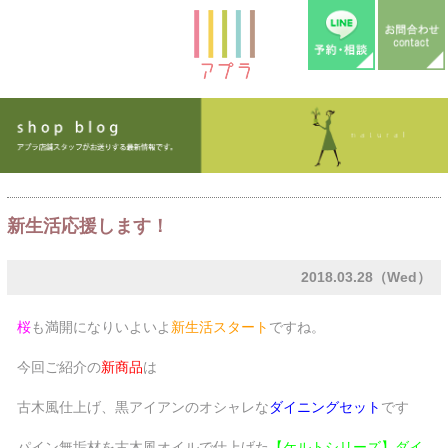
新生活応援します！
2018.03.28（Wed）
桜
も満開になりいよいよ
新生活スタート
ですね。
今回ご紹介の
新商品
は
古木風仕上げ、黒アイアンのオシャレな
ダイニングセット
です
パイン無垢材を古木風オイルで仕上げた
【ケルトシリーズ】ダイ