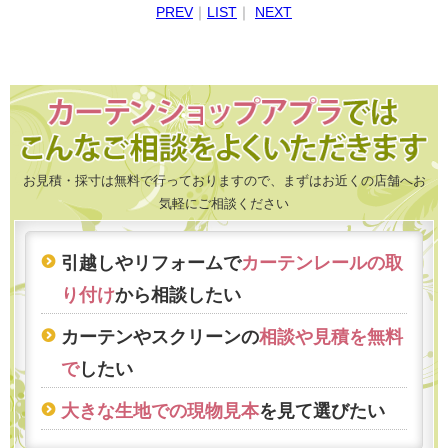
PREV
｜
LIST
｜
NEXT
お見積・採寸は無料で行っておりますので、まずはお近くの店舗へお
気軽にご相談ください
引越しやリフォームで
カーテンレールの取
り付け
から相談したい
カーテンやスクリーンの
相談や見積を無料
で
したい
大きな生地での現物見本
を見て選びたい