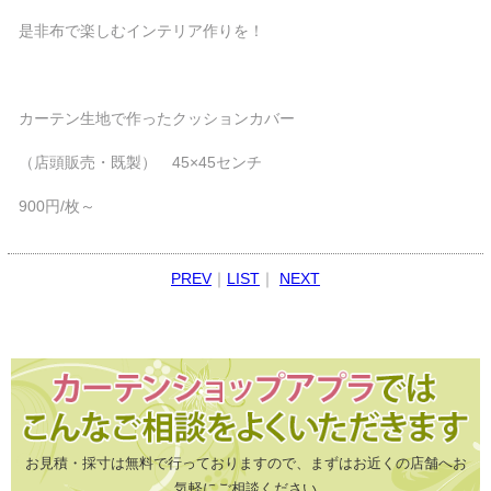
是非布で楽しむインテリア作りを！
カーテン生地で作ったクッションカバー
（店頭販売・既製） 45×45センチ
900円/枚～
PREV
｜
LIST
｜
NEXT
お見積・採寸は無料で行っておりますので、まずはお近くの店舗へお
気軽にご相談ください