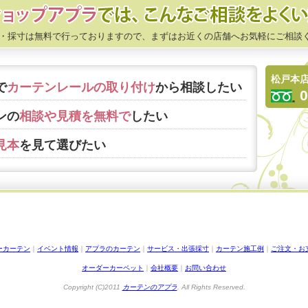
・採寸は無料で行っておりますので、まずはお近くの店舗へお気軽にご相談
松戸本
で
カーテンレールの取り付け
から相談したい
0
ンの
相談や見積を無料で
したい
見本
を見て選びたい
ーカーテン
｜
イベント情報
｜
アプラのカーテン
｜
サービス・出張採寸
｜
カーテン施工例
｜
ご注文・お
オーダーカーペット
｜
会社概要
｜
お問い合わせ
Copyright (C)2011
カーテンのアプラ
. All Rights Reserved.